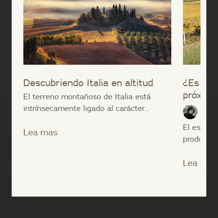
Descubriendo Italia en altitud
¿Es el 
próximo
El terreno montañoso de Italia está
intrínsecamente ligado al carácter...
Lana 
El estado
Lea mas
productor 
Lea mas
;