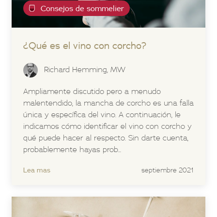
Consejos de sommelier
¿Qué es el vino con corcho?
Richard Hemming, MW
Ampliamente discutido pero a menudo
malentendido, la mancha de corcho es una falla
única y específica del vino. A continuación, le
indicamos cómo identificar el vino con corcho y
qué puede hacer al respecto. Sin darte cuenta,
probablemente hayas prob...
Lea mas
septiembre 2021