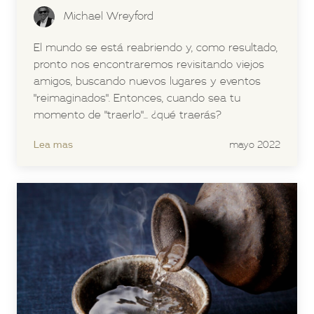
Michael Wreyford
El mundo se está reabriendo y, como resultado,
pronto nos encontraremos revisitando viejos
amigos, buscando nuevos lugares y eventos
"reimaginados". Entonces, cuando sea tu
momento de "traerlo"... ¿qué traerás?
Lea mas
mayo 2022