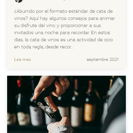
¿Aburrido por el formato estándar de cata de
vinos? Aquí hay algunos consejos para animar
su disfrute del vino y proporcionar a sus
invitados una noche para recordar. En estos
días, la cata de vinos es una actividad de ocio
en toda regla, desde recor...
Lea mas
septiembre 2021