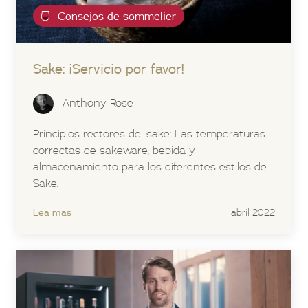
Consejos de sommelier
Sake: ¡Servicio por favor!
Anthony Rose
Principios rectores del sake: Las temperaturas
correctas de sakeware, bebida y
almacenamiento para los diferentes estilos de
Sake.
Lea mas
abril 2022