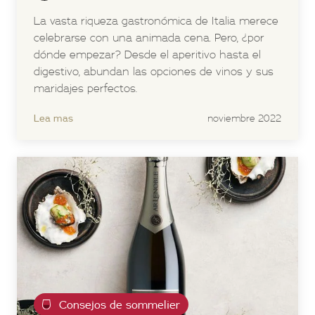
La vasta riqueza gastronómica de Italia merece
celebrarse con una animada cena. Pero, ¿por
dónde empezar? Desde el aperitivo hasta el
digestivo, abundan las opciones de vinos y sus
maridajes perfectos.
Lea mas
noviembre 2022
Consejos de sommelier