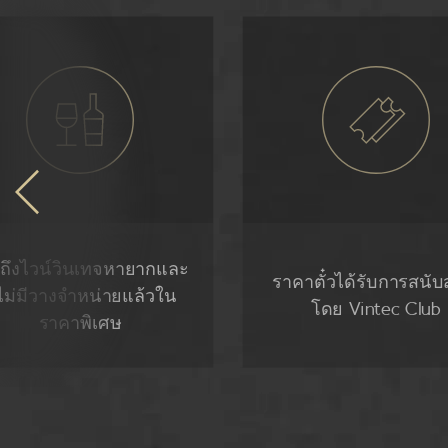
าถึงไวน์วินเทจหายากและ
ราคาตั๋วได้รับการสนับ
ี่ไม่มีวางจำหน่ายแล้วใน
โดย Vintec Club
ราคาพิเศษ